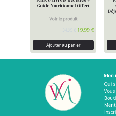
Pack 6 Livrets Recettes +
P
Guide Nutritionnel Offert
Déj
Voir le produit
19.99 €
34.95 €
Ajouter au panier
Mon 
Qui s
Vous 
Bouti
Menti
Inscr