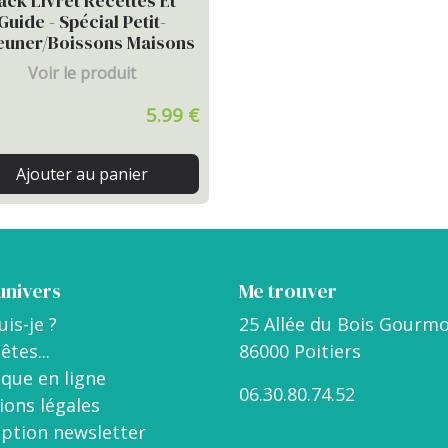
ack Livret Recettes Et
Guide - Spécial Petit-
euner/boissons Maisons
Voir le produit
5.99 €
Ajouter au panier
univers
Me trouver
uis-je ?
25 Allée du Bois Gourmo
êtes...
86000 Poitiers
que en ligne
06.30.80.74.52
ons légales
iption newsletter