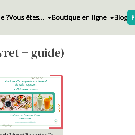
je ?
Vous êtes...
Boutique en ligne
Blog
P
vret + guide)