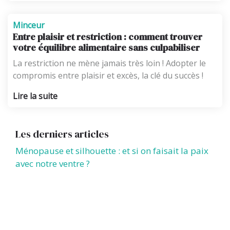
Minceur
Entre plaisir et restriction : comment trouver
votre équilibre alimentaire sans culpabiliser
La restriction ne mène jamais très loin ! Adopter le
compromis entre plaisir et excès, la clé du succès !
Lire la suite
Les derniers articles
Ménopause et silhouette : et si on faisait la paix
avec notre ventre ?
Pourquoi veut-on (vraiment) perdre du poids ?
Ces déclics qui changent tout
📺 Et si toute notre journée était programmée…
dès le matin ?